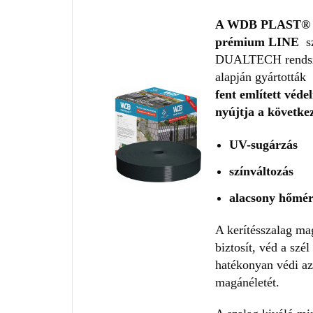
A WDB PLAST®
prémium LINE
s
DUALTECH rends
alapján gyártották
fent említett véde
nyújtja a következ
UV-sugárzás
színváltozás
alacsony hőmér
A kerítésszalag ma
biztosít, véd a szél
hatékonyan védi az
magánéletét.