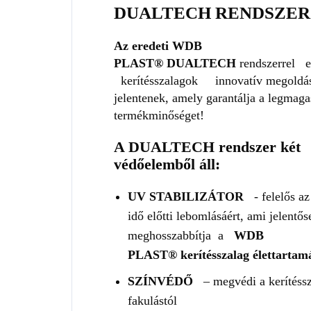
DUALTECH RENDSZER
Az eredeti WDB
PLAST®
DUALTECH
rendszerrel el
kerítésszalagok
innovatív megoldá
jelentenek, amely garantálja a legmag
termékminőséget!
A DUALTECH rendszer két
védőelemből áll:
UV STABILIZÁTOR
- felelős az
idő előtti lebomlásáért, ami jelentős
meghosszabbítja
a
WDB
PLAST®
kerítésszalag élettartam
SZÍNVÉDŐ
– megvédi a kerítéssz
fakulástól