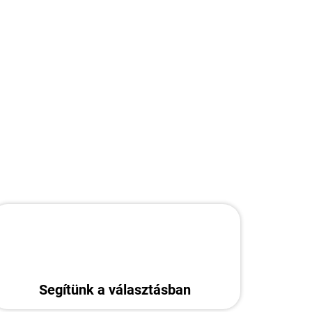
Hozzáadás a kosárhoz
KÉRDÉS
Segítünk a választásban