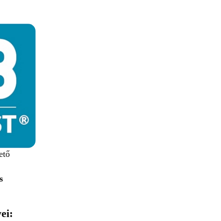
ető
s
ei: