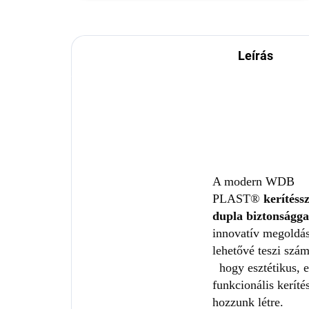
Leírás
A modern WDB
PLAST®
kerítéss
dupla biztonságg
innovatív megoldá
lehetővé teszi szá
hogy esztétikus, 
funkcionális keríté
hozzunk létre.