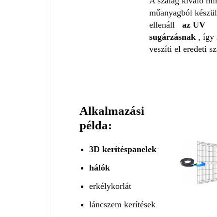
A szalag kiváló m
műanyagból készül
ellenáll
az UV
sugárzásnak
, így
veszíti el eredeti s
Alkalmazási
példa:
3D kerítéspanelek
hálók
erkélykorlát
láncszem kerítések