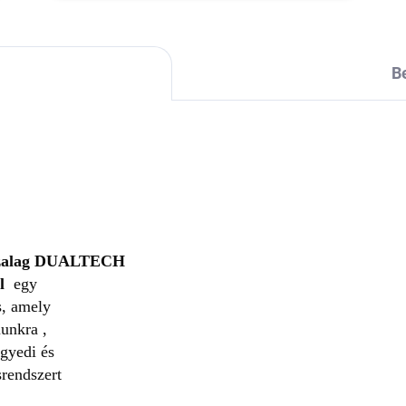
B
zalag
DUALTECH
al
egy
s, amely
munkra ,
egyedi és
srendszert