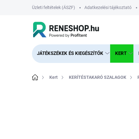
Ugrás
Üzleti feltételek (ÁSZF)
Adatkezelési tájékoztató
a
fő
tartalomhoz
JÁTÉKSZÉKEK ÉS KIEGÉSZÍTŐK
KERT
Kezdőlap
Kert
KERÍTÉSTAKARÓ SZALAGOK