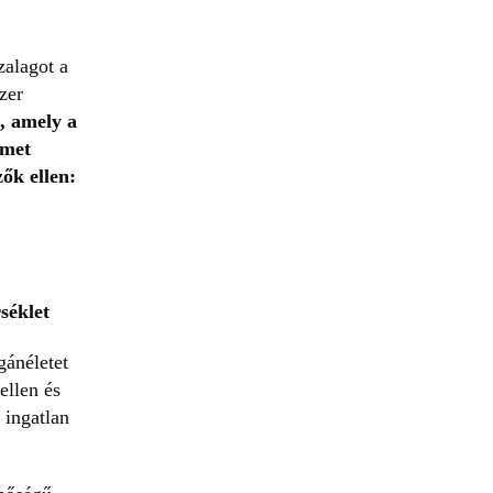
zalagot a
zer
, amely a
lmet
ők ellen:
séklet
gánéletet
 ellen és
 ingatlan