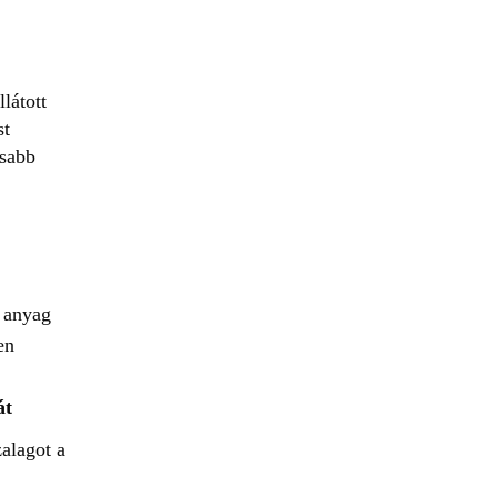
látott
st
asabb
 anyag
en
át
alagot a