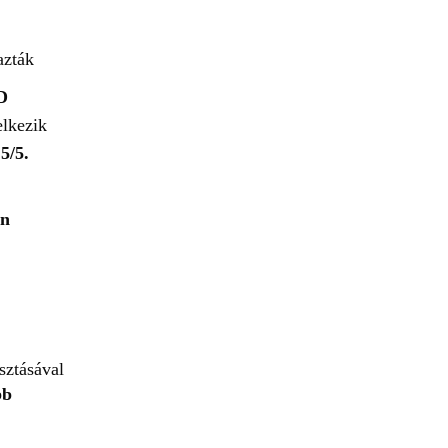
azták
D
elkezik
5/5.
on
sztásával
bb