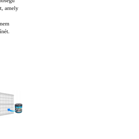
inőségű
t, amely
 nem
zínét.