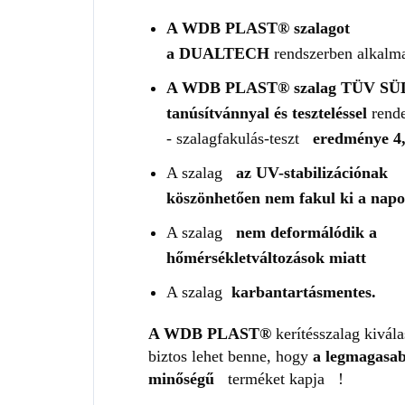
A WDB PLAST® szalagot
a
DUALTECH
rendszerben
alkalm
A WDB PLAST® szalag TÜV SÜ
tanúsítvánnyal és teszteléssel
rend
- szalagfakulás-teszt
eredménye 4,
A szalag
az UV-stabilizációnak
köszönhetően nem fakul ki a nap
A szalag
nem deformálódik a
hőmérsékletváltozások miatt
A szalag
karbantartásmentes.
A WDB PLAST®
kerítésszalag kivála
biztos lehet benne, hogy
a legmagasa
minőségű
terméket kapja
!