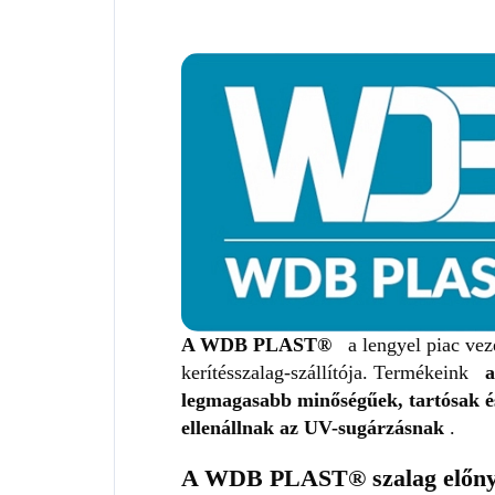
A WDB PLAST®
a lengyel piac vez
kerítésszalag-szállítója. Termékeink
a
legmagasabb minőségűek, tartósak é
ellenállnak az UV-sugárzásnak
.
A WDB PLAST® szalag előny