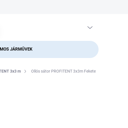
ÜRES KOSÁR
KOSÁR
OMOS JÁRMŰVEK
ITENT 3x3 m
Ollós sátor PROFITENT 3x3m Fekete