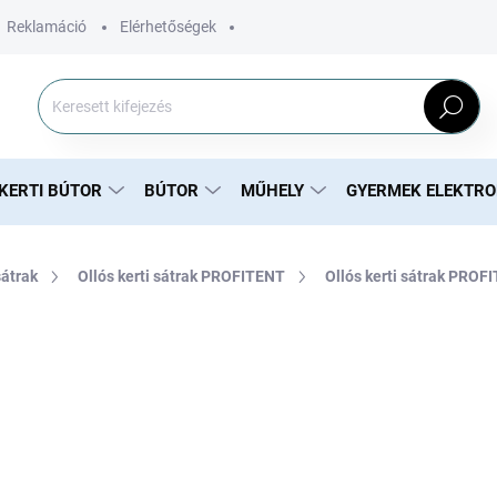
Reklamáció
Elérhetőségek
Keresés
KERTI BÚTOR
BÚTOR
MŰHELY
GYERMEK ELEKTR
sátrak
Ollós kerti sátrak PROFITENT
Ollós kerti sátrak PROF
45 000 Ft
36 585 Ft ÁFA nélkül
Egységár:
ELFOGYOTT
SZÁLLÍTÁSI LEHETŐSÉGEK