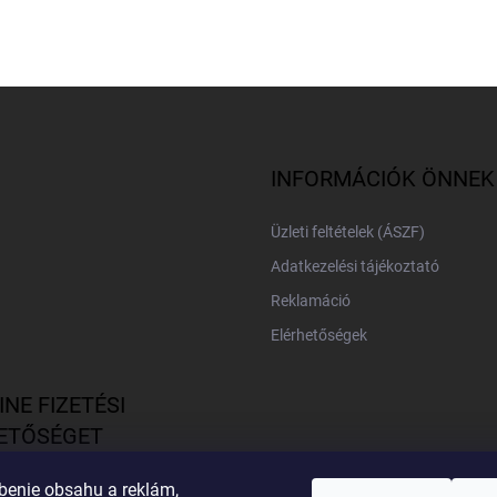
INFORMÁCIÓK ÖNNEK
Üzleti feltételek (ÁSZF)
Adatkezelési tájékoztató
Reklamáció
Elérhetőségek
INE FIZETÉSI
ETŐSÉGET
TOSÍTUNK
benie obsahu a reklám,