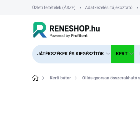
Ugrás
Üzleti feltételek (ÁSZF)
Adatkezelési tájékoztató
a
fő
tartalomhoz
JÁTÉKSZÉKEK ÉS KIEGÉSZÍTŐK
KERT
Kezdőlap
Kerti bútor
Ollós gyorsan összerakható 