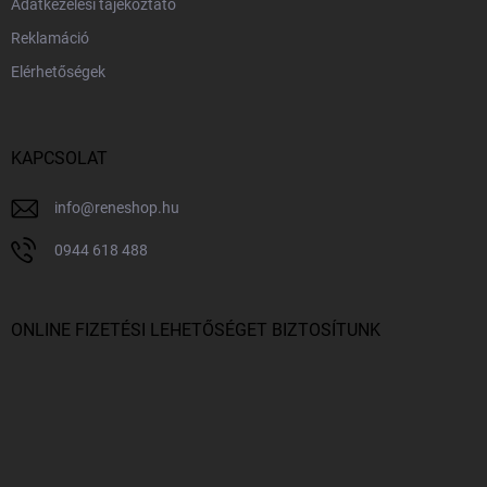
Adatkezelési tájékoztató
Reklamáció
Elérhetőségek
KAPCSOLAT
info
@
reneshop.hu
0944 618 488
ONLINE FIZETÉSI LEHETŐSÉGET BIZTOSÍTUNK