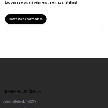
Legyen az első, aki véleményt ír ehhez a tételhez!
Hozzászólás hozzáadása
L
á
b
l
é
c
INFORMÁCIÓK ÖNNEK
Üzleti feltételek (ÁSZF)