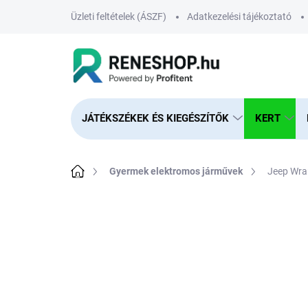
Ugrás
Üzleti feltételek (ÁSZF)
Adatkezelési tájékoztató
a
fő
tartalomhoz
JÁTÉKSZÉKEK ÉS KIEGÉSZÍTŐK
KERT
Kezdőlap
Gyermek elektromos járművek
Jeep Wran