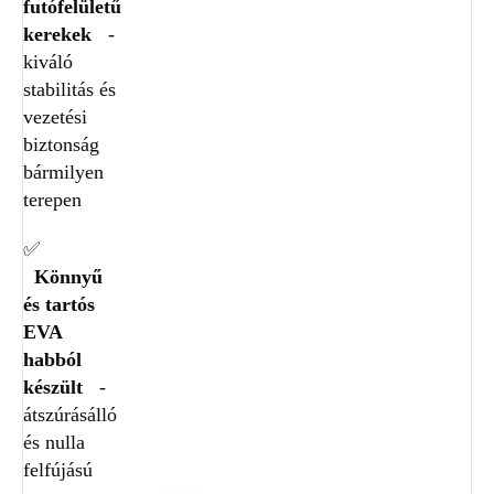
futófelületű
kerekek
-
kiváló
stabilitás és
vezetési
biztonság
bármilyen
terepen
✅
Könnyű
és tartós
EVA
habból
készült
-
átszúrásálló
és nulla
felfújású