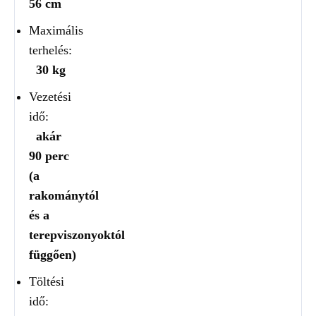
56 cm
Maximális
terhelés:
30 kg
Vezetési
idő:
akár
90 perc
(a
rakománytól
és a
terepviszonyoktól
függően)
Töltési
idő: