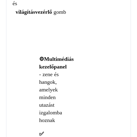
és
világításvezérlő
gomb
⚙️Multimédiás
kezelőpanel
- zene és
hangok,
amelyek
minden
utazást
izgalomba
hoznak
✅