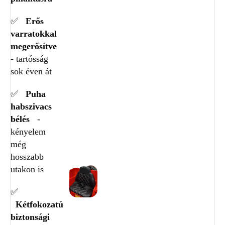
✅
Erős
varratokkal
megerősítve
- tartósság
sok éven át
✅
Puha
habszivacs
bélés
-
kényelem
még
hosszabb
utakon is
✅
Kétfokozatú
biztonsági