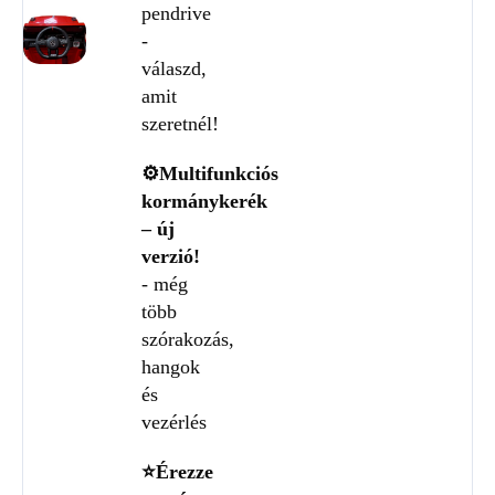
pendrive
-
válaszd,
amit
szeretnél!
⚙️Multifunkciós
kormánykerék
– új
verzió!
- még
több
szórakozás,
hangok
és
vezérlés
⭐Érezze