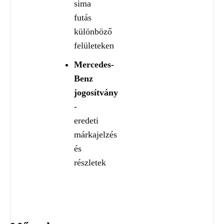
sima
futás
különböző
felületeken
Mercedes-
Benz
jogosítvány
-
eredeti
márkajelzés
és
részletek