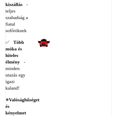
kiszállás
-
teljes
szabadság a
fiatal
sofőröknek
✅
Több
móka és
hiteles
élmény
-
minden
utazás egy
igazi
kaland!
⭐Valósághűséget
és
kényelmet