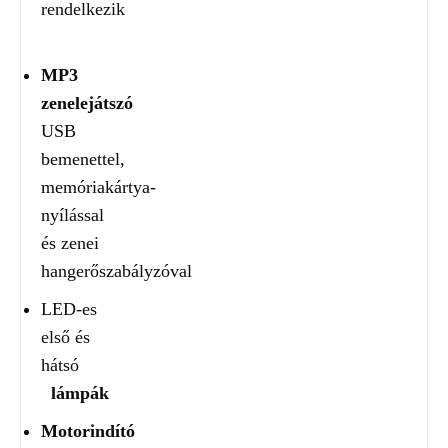
rendelkezik
MP3
zenelejátszó
USB
bemenettel,
memóriakártya-
nyílással
és zenei
hangerőszabályzóval
LED-es
első és
hátsó
lámpák
Motorindító