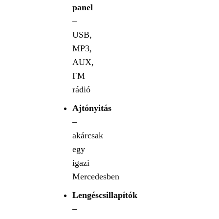
panel
–
USB,
MP3,
AUX,
FM
rádió
Ajtónyitás
–
akárcsak
egy
igazi
Mercedesben
Lengéscsillapítók
–