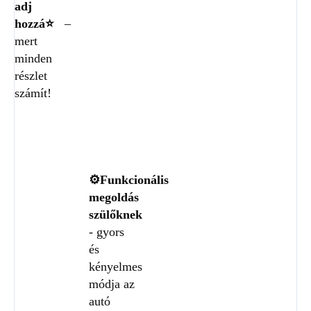
adj
hozzá⭐
–
mert
minden
részlet
számít!
⚙️Funkcionális
megoldás
szülőknek
- gyors
és
kényelmes
módja az
autó