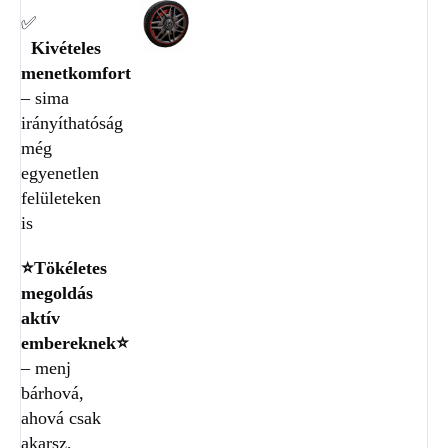
✅
Kivételes
menetkomfort
– sima
irányíthatóság
még
egyenetlen
felületeken
is
⭐Tökéletes
megoldás
aktív
embereknek⭐
– menj
bárhová,
ahová csak
akarsz,