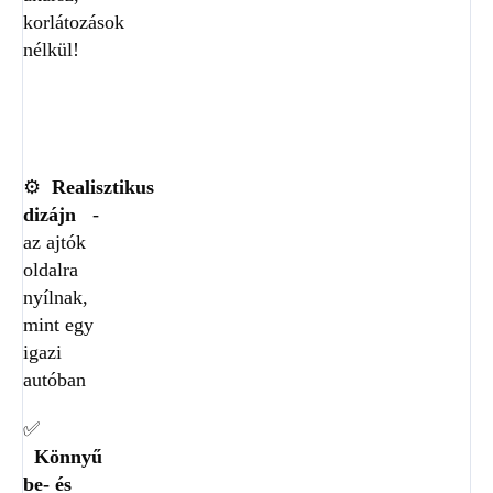
korlátozások
nélkül!
⚙️
Realisztikus
dizájn
-
az ajtók
oldalra
nyílnak,
mint egy
igazi
autóban
✅
Könnyű
be- és