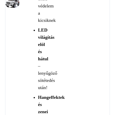
védelem
a
kicsiknek
LED
világítás
elöl
és
hátul
–
lenyűgöző
sötétedés
után!
Hangeffektek
és
zenei