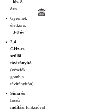
kb. 8
óra
Gyermek
életkora:
3-8 év
2,4
GHz-es
szülői
távirányító
(vészfék
gomb a
távirányítón)
Sima és
lassú
indítási
funkcióval