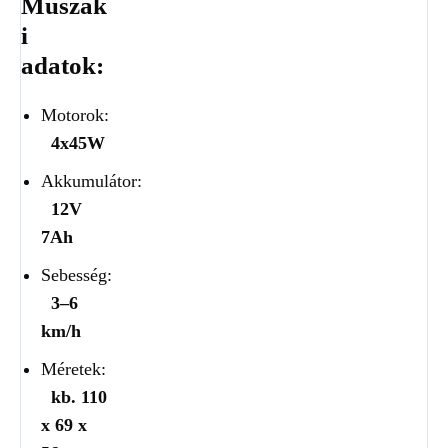
Műszak
i
adatok:
Motorok:
4x45W
Akkumulátor:
12V
7Ah
Sebesség:
3–6
km/h
Méretek:
kb. 110
x 69 x