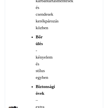
karbantartásmentesek
és
csendesek
kerékpározás
közben
Bőr
ülés
-
kényelem
és
stílus
egyben
Biztonsági
övek
–
extra