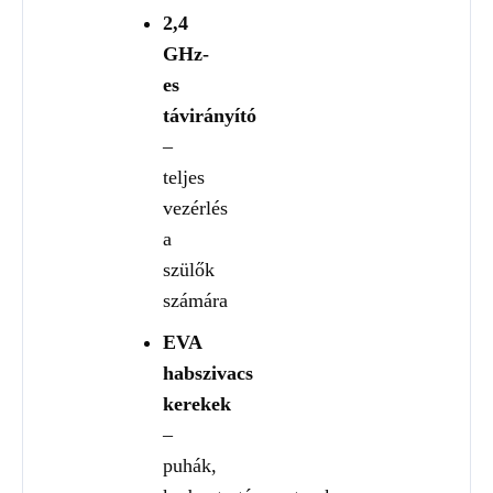
2,4
GHz-
es
távirányító
–
teljes
vezérlés
a
szülők
számára
EVA
habszivacs
kerekek
–
puhák,