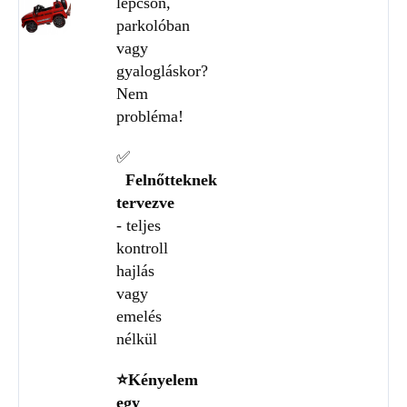
lépcsőn,
parkolóban
vagy
gyalogláskor?
Nem
probléma!
✅
Felnőtteknek
tervezve
- teljes
kontroll
hajlás
vagy
emelés
nélkül
⭐Kényelem
egy