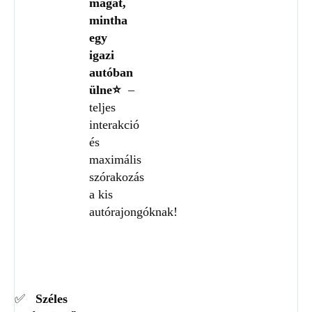
magát,
mintha
egy
igazi
autóban
ülne⭐
–
teljes
interakció
és
maximális
szórakozás
a kis
autórajongóknak!
✅
Széles